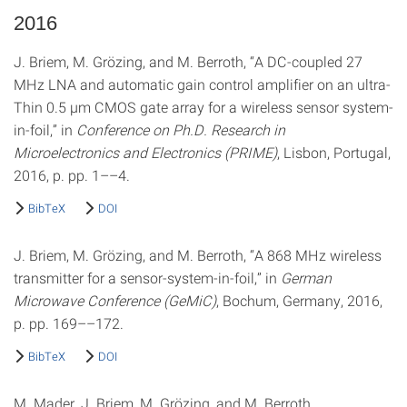
2016
J. Briem, M. Grözing, and M. Berroth, “A DC-coupled 27
MHz LNA and automatic gain control amplifier on an ultra-
Thin 0.5 µm CMOS gate array for a wireless sensor system-
in-foil,” in
Conference on Ph.D. Research in
Microelectronics and Electronics (PRIME)
, Lisbon, Portugal,
2016, p. pp. 1––4.
BibTeX
DOI
J. Briem, M. Grözing, and M. Berroth, “A 868 MHz wireless
transmitter for a sensor-system-in-foil,” in
German
Microwave Conference (GeMiC)
, Bochum, Germany, 2016,
p. pp. 169––172.
BibTeX
DOI
M. Mader, J. Briem, M. Grözing, and M. Berroth,