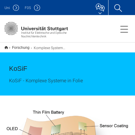
Uni
F
05
Institut für Elektrische und Optische
Nachrichtentechnik
Komplexe Systeme in Folie
Forschung
KoSiF
KoSiF - Komplexe Systeme in Folie